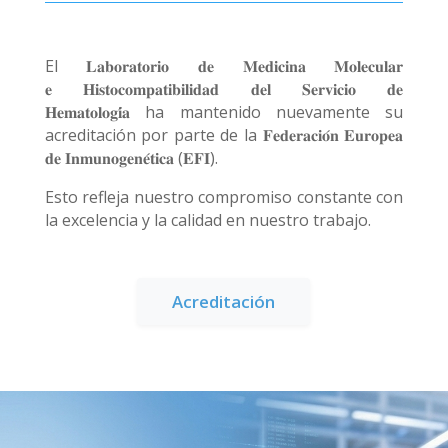
El 𝐋𝐚𝐛𝐨𝐫𝐚𝐭𝐨𝐫𝐢𝐨 𝐝𝐞 𝐌𝐞𝐝𝐢𝐜𝐢𝐧𝐚 𝐌𝐨𝐥𝐞𝐜𝐮𝐥𝐚𝐫
𝐞
𝐇𝐢𝐬𝐭𝐨𝐜𝐨𝐦𝐩𝐚𝐭𝐢𝐛𝐢𝐥𝐢𝐝𝐚𝐝 𝐝𝐞𝐥 𝐒𝐞𝐫𝐯𝐢𝐜𝐢𝐨 𝐝𝐞
𝐇𝐞𝐦𝐚𝐭𝐨𝐥𝐨𝐠𝐢́𝐚
ha mantenido nuevamente su
acreditación por parte de la 𝐅𝐞𝐝𝐞𝐫𝐚𝐜𝐢𝐨́𝐧 𝐄𝐮𝐫𝐨𝐩𝐞𝐚
𝐝𝐞 𝐈𝐧𝐦𝐮𝐧𝐨𝐠𝐞𝐧𝐞́𝐭𝐢𝐜𝐚 (𝐄𝐅𝐈).
Esto refleja nuestro compromiso constante con
la excelencia y la calidad en nuestro trabajo.
Acreditación