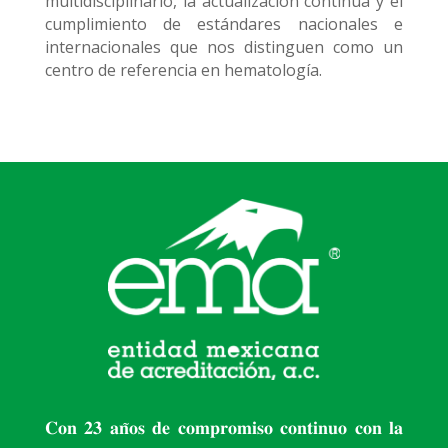
multidisciplinario, la actualización continua y el
cumplimiento de estándares nacionales e
internacionales que nos distinguen como un
centro de referencia en hematología.
𝐂𝐨𝐧 𝟐𝟑 𝐚𝐧̃𝐨𝐬 𝐝𝐞 𝐜𝐨𝐦𝐩𝐫𝐨𝐦𝐢𝐬𝐨 𝐜𝐨𝐧𝐭𝐢𝐧𝐮𝐨 𝐜𝐨𝐧 𝐥𝐚