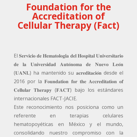
Foundation for the
Accreditation of
Cellular Therapy (Fact)
El 𝐒𝐞𝐫𝐯𝐢𝐜𝐢𝐨 𝐝𝐞 𝐇𝐞𝐦𝐚𝐭𝐨𝐥𝐨𝐠𝐢́𝐚 𝐝𝐞𝐥 𝐇𝐨𝐬𝐩𝐢𝐭𝐚𝐥 𝐔𝐧𝐢𝐯𝐞𝐫𝐬𝐢𝐭𝐚𝐫𝐢𝐨
𝐝𝐞 𝐥𝐚 𝐔𝐧𝐢𝐯𝐞𝐫𝐬𝐢𝐝𝐚𝐝 𝐀𝐮𝐭𝐨́𝐧𝐨𝐦𝐚 𝐝𝐞 𝐍𝐮𝐞𝐯𝐨 𝐋𝐞𝐨́𝐧
(𝐔𝐀𝐍𝐋) ha mantenido su 𝐚𝐜𝐫𝐞𝐝𝐢𝐭𝐚𝐜𝐢𝐨́𝐧 desde el
2016 por la 𝐅𝐨𝐮𝐧𝐝𝐚𝐭𝐢𝐨𝐧 𝐟𝐨𝐫 𝐭𝐡𝐞 𝐀𝐜𝐜𝐫𝐞𝐝𝐢𝐭𝐚𝐭𝐢𝐨𝐧 𝐨𝐟
𝐂𝐞𝐥𝐥𝐮𝐥𝐚𝐫 𝐓𝐡𝐞𝐫𝐚𝐩𝐲 (𝐅𝐀𝐂𝐓) bajo los estándares
internacionales FACT-JACIE.
Este reconocimiento nos posiciona como un
referente en terapias celulares
hematopoyéticas en México y el mundo,
consolidando nuestro compromiso con la