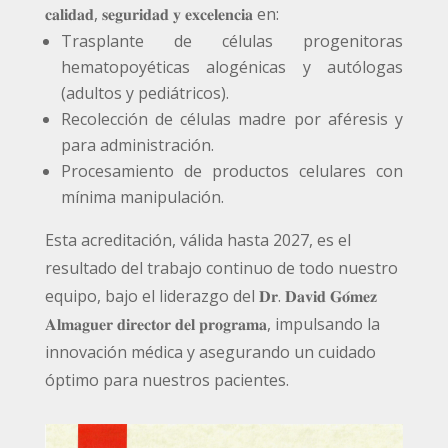
𝐜𝐚𝐥𝐢𝐝𝐚𝐝, 𝐬𝐞𝐠𝐮𝐫𝐢𝐝𝐚𝐝 𝐲 𝐞𝐱𝐜𝐞𝐥𝐞𝐧𝐜𝐢𝐚 en:
Trasplante de células
progenitoras
hematopoyéticas alogénicas y autólogas
(adultos y pediátricos).
Recolección de células madre por aféresis y
para administración.
Procesamiento de productos celulares con
mínima manipulación.
Esta acreditación, válida hasta 2027, es el
resultado del trabajo continuo de todo nuestro
equipo, bajo el liderazgo del 𝐃𝐫. 𝐃𝐚𝐯𝐢𝐝 𝐆𝐨́𝐦𝐞𝐳
𝐀𝐥𝐦𝐚𝐠𝐮𝐞𝐫 𝐝𝐢𝐫𝐞𝐜𝐭𝐨𝐫 𝐝𝐞𝐥 𝐩𝐫𝐨𝐠𝐫𝐚𝐦𝐚, impulsando la
innovación médica y asegurando un cuidado
óptimo para nuestros pacientes.