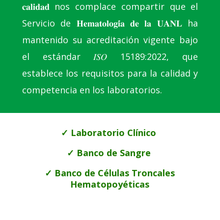
𝐜𝐚𝐥𝐢𝐝𝐚𝐝 nos complace compartir que el
Servicio de 𝐇𝐞𝐦𝐚𝐭𝐨𝐥𝐨𝐠𝐢́𝐚 𝐝𝐞 𝐥𝐚 𝐔𝐀𝐍𝐋 ha
mantenido su acreditación
vigente bajo
el estándar 𝐼𝑆𝑂 15189:2022, que
establece los requisitos para la calidad
y
competencia
en los laboratorios.
✓ Laboratorio Clínico
✓ Banco de Sangre
✓ Banco de Células Troncales
Hematopoyéticas